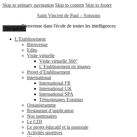
Skip to primary navigation
Skip to content
Skip to footer
Saint Vincent de Paul – Soissons
Bienvenue dans l'école de toutes les intelligences
Navigation
L’Etablissement
Bienvenue
Edito
Visite virtuelle
Visite virtuelle 360°
L’Etablissement en images
Projet d’Etablissement
International
International FR
International UK
International SPA
Témoignages Erasmus
Organigramme
Restaurant d’application
Nos partenaires
Le CDI
Le projet éducatif et la pastorale
Activités sportives