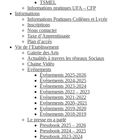
TSMEL
Informations pratiques UFA – CFP
Informations
Informations Pratiques Collèges et Lycée
Inscriptions
Nous contacter
Taxe d’Apprentissage
Plan d’accés
Vie de l’Etablissement
Galerie des Arts
Actualités à travers les réseaux Sociaux
Chaine Vidéo
Evènements
Événements 2025-2026
Événements 2024-2025
Événements 2023-2024
Evénements 2022 – 2023
Evénements 2021-2022
Evénements 2020–2021
Evénements 2019-2020
Événements 2018-2019
Le presse en a parlé
Pressbook 2025 – 2026
Pressbook 2024 – 2025
Pressbook 2023-2024