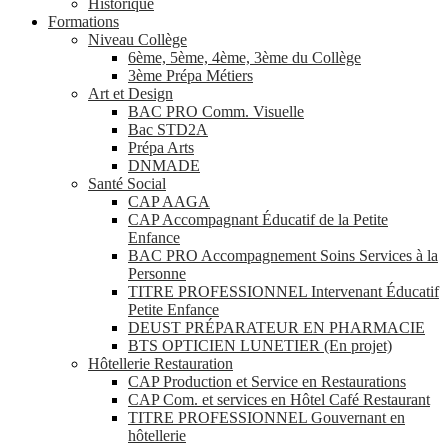
Historique
Formations
Niveau Collège
6ème, 5ème, 4ème, 3ème du Collège
3ème Prépa Métiers
Art et Design
BAC PRO Comm. Visuelle
Bac STD2A
Prépa Arts
DNMADE
Santé Social
CAP AAGA
CAP Accompagnant Éducatif de la Petite
Enfance
BAC PRO Accompagnement Soins Services à la
Personne
TITRE PROFESSIONNEL Intervenant Éducatif
Petite Enfance
DEUST PRÉPARATEUR EN PHARMACIE
BTS OPTICIEN LUNETIER (En projet)
Hôtellerie Restauration
CAP Production et Service en Restaurations
CAP Com. et services en Hôtel Café Restaurant
TITRE PROFESSIONNEL Gouvernant en
hôtellerie