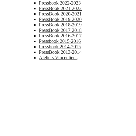
Pressbook 2022-2023
PressBook 2021-2022
PressBook 2020-2021
PressBook 2019-2020
PressBook 2018-2019
PressBook 2017-2018
PressBook 2016-2017
Pressbook 2015-2016
Pressbook 2014-2015
PressBook 2013-2014
Ateliers Vincentiens