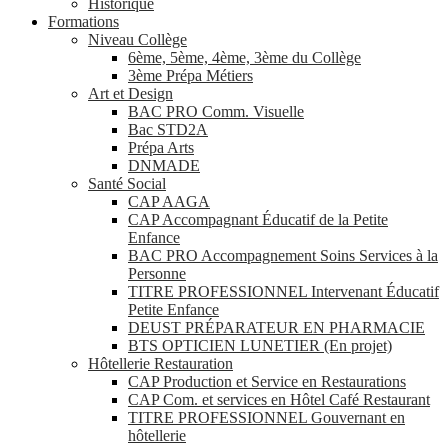
Historique
Formations
Niveau Collège
6ème, 5ème, 4ème, 3ème du Collège
3ème Prépa Métiers
Art et Design
BAC PRO Comm. Visuelle
Bac STD2A
Prépa Arts
DNMADE
Santé Social
CAP AAGA
CAP Accompagnant Éducatif de la Petite
Enfance
BAC PRO Accompagnement Soins Services à la
Personne
TITRE PROFESSIONNEL Intervenant Éducatif
Petite Enfance
DEUST PRÉPARATEUR EN PHARMACIE
BTS OPTICIEN LUNETIER (En projet)
Hôtellerie Restauration
CAP Production et Service en Restaurations
CAP Com. et services en Hôtel Café Restaurant
TITRE PROFESSIONNEL Gouvernant en
hôtellerie