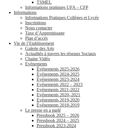
TSMEL
Informations pratiques UFA – CFP
Informations
Informations Pratiques Collèges et Lycée
Inscriptions
Nous contacter
Taxe d’Apprentissage
Plan d’accés
Vie de l’Etablissement
Galerie des Arts
Actualités à travers les réseaux Sociaux
Chaine Vidéo
Evènements
Événements 2025-2026
Événements 2024-2025
Événements 2023-2024
Evénements 2022 – 2023
Evénements 2021-2022
Evénements 2020–2021
Evénements 2019-2020
Événements 2018-2019
Le presse en a parlé
Pressbook 2025 – 2026
Pressbook 2024 – 2025
Pressbook 2023-2024