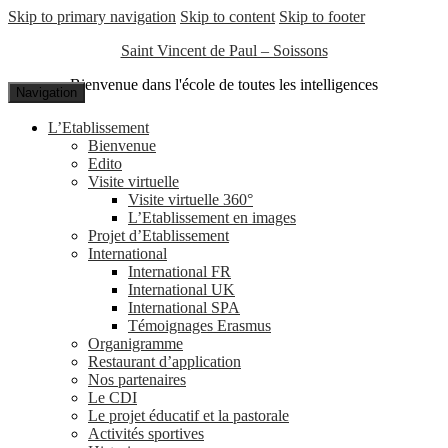
Skip to primary navigation
Skip to content
Skip to footer
Saint Vincent de Paul – Soissons
Bienvenue dans l'école de toutes les intelligences
Navigation
L’Etablissement
Bienvenue
Edito
Visite virtuelle
Visite virtuelle 360°
L’Etablissement en images
Projet d’Etablissement
International
International FR
International UK
International SPA
Témoignages Erasmus
Organigramme
Restaurant d’application
Nos partenaires
Le CDI
Le projet éducatif et la pastorale
Activités sportives