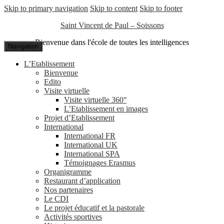
Skip to primary navigation
Skip to content
Skip to footer
Saint Vincent de Paul – Soissons
Bienvenue dans l'école de toutes les intelligences
Navigation
L’Etablissement
Bienvenue
Edito
Visite virtuelle
Visite virtuelle 360°
L’Etablissement en images
Projet d’Etablissement
International
International FR
International UK
International SPA
Témoignages Erasmus
Organigramme
Restaurant d’application
Nos partenaires
Le CDI
Le projet éducatif et la pastorale
Activités sportives