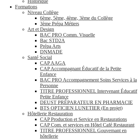
Historique
Formations
Niveau Collège
6ème, 5ème, 4ème, 3ème du Collège
3ème Prépa Métiers
Art et Design
BAC PRO Comm. Visuelle
Bac STD2A
Prépa Arts
DNMADE
Santé Social
CAP AAGA
CAP Accompagnant Éducatif de la Petite
Enfance
BAC PRO Accompagnement Soins Services à la
Personne
TITRE PROFESSIONNEL Intervenant Éducatif
Petite Enfance
DEUST PRÉPARATEUR EN PHARMACIE
BTS OPTICIEN LUNETIER (En projet)
Hôtellerie Restauration
CAP Production et Service en Restaurations
CAP Com. et services en Hôtel Café Restaurant
TITRE PROFESSIONNEL Gouvernant en
hôtellerie