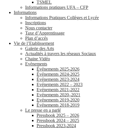
TSMEL
Informations pratiques UFA – CFP
Informations
Informations Pratiques Collèges et Lycée
Inscriptions
Nous contacter
Taxe d’Apprentissage
Plan d’accés
Vie de l’Etablissement
Galerie des Arts
Actualités à travers les réseaux Sociaux
Chaine Vidéo
Evènements
Événements 2025-2026
Événements 2024-2025
Événements 2023-2024
Evénements 2022 – 2023
Evénements 2021-2022
Evénements 2020–2021
Evénements 2019-2020
Événements 2018-2019
Le presse en a parlé
Pressbook 2025 – 2026
Pressbook 2024 – 2025
Pressbook 2023-2024