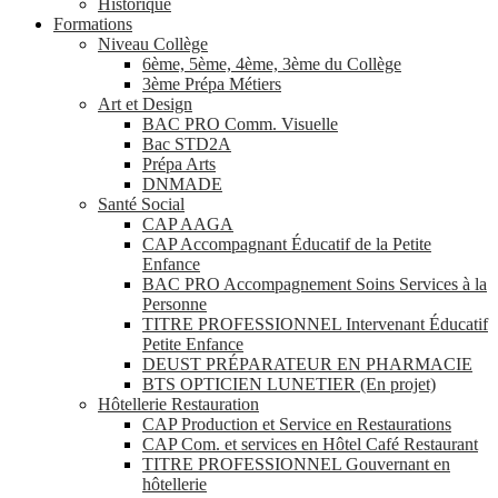
Historique
Formations
Niveau Collège
6ème, 5ème, 4ème, 3ème du Collège
3ème Prépa Métiers
Art et Design
BAC PRO Comm. Visuelle
Bac STD2A
Prépa Arts
DNMADE
Santé Social
CAP AAGA
CAP Accompagnant Éducatif de la Petite
Enfance
BAC PRO Accompagnement Soins Services à la
Personne
TITRE PROFESSIONNEL Intervenant Éducatif
Petite Enfance
DEUST PRÉPARATEUR EN PHARMACIE
BTS OPTICIEN LUNETIER (En projet)
Hôtellerie Restauration
CAP Production et Service en Restaurations
CAP Com. et services en Hôtel Café Restaurant
TITRE PROFESSIONNEL Gouvernant en
hôtellerie