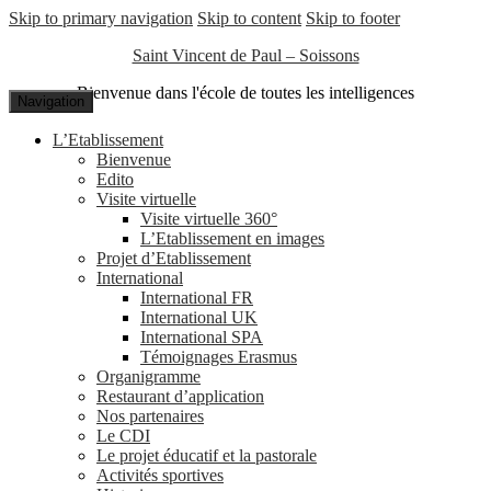
Skip to primary navigation
Skip to content
Skip to footer
Saint Vincent de Paul – Soissons
Bienvenue dans l'école de toutes les intelligences
Navigation
L’Etablissement
Bienvenue
Edito
Visite virtuelle
Visite virtuelle 360°
L’Etablissement en images
Projet d’Etablissement
International
International FR
International UK
International SPA
Témoignages Erasmus
Organigramme
Restaurant d’application
Nos partenaires
Le CDI
Le projet éducatif et la pastorale
Activités sportives