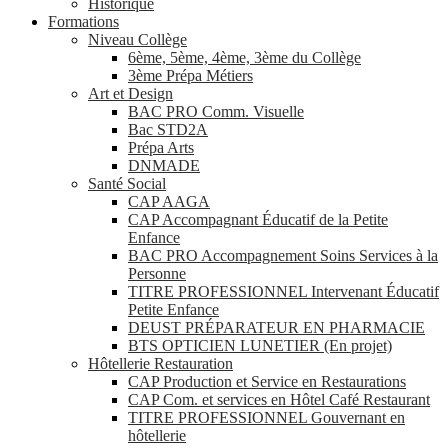
Historique
Formations
Niveau Collège
6ème, 5ème, 4ème, 3ème du Collège
3ème Prépa Métiers
Art et Design
BAC PRO Comm. Visuelle
Bac STD2A
Prépa Arts
DNMADE
Santé Social
CAP AAGA
CAP Accompagnant Éducatif de la Petite
Enfance
BAC PRO Accompagnement Soins Services à la
Personne
TITRE PROFESSIONNEL Intervenant Éducatif
Petite Enfance
DEUST PRÉPARATEUR EN PHARMACIE
BTS OPTICIEN LUNETIER (En projet)
Hôtellerie Restauration
CAP Production et Service en Restaurations
CAP Com. et services en Hôtel Café Restaurant
TITRE PROFESSIONNEL Gouvernant en
hôtellerie