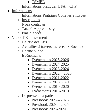
TSMEL
Informations pratiques UFA – CFP
Informations
Informations Pratiques Collèges et Lycée
Inscriptions
Nous contacter
Taxe d’Apprentissage
Plan d’accés
Vie de l’Etablissement
Galerie des Arts
Actualités à travers les réseaux Sociaux
Chaine Vidéo
Evènements
Événements 2025-2026
Événements 2024-2025
Événements 2023-2024
Evénements 2022 – 2023
Evénements 2021-2022
Evénements 2020–2021
Evénements 2019-2020
Événements 2018-2019
Le presse en a parlé
Pressbook 2025 – 2026
Pressbook 2024 – 2025
Pressbook 2023-2024