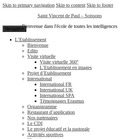
Skip to primary navigation
Skip to content
Skip to footer
Saint Vincent de Paul – Soissons
Bienvenue dans l'école de toutes les intelligences
Navigation
L’Etablissement
Bienvenue
Edito
Visite virtuelle
Visite virtuelle 360°
L’Etablissement en images
Projet d’Etablissement
International
International FR
International UK
International SPA
Témoignages Erasmus
Organigramme
Restaurant d’application
Nos partenaires
Le CDI
Le projet éducatif et la pastorale
Activités sportives