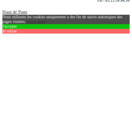
Tél : 03.23.59.96.30
Haut de Page
Nous utilisons les cookies uniquement a des fin de suivis statistiques des
pages visitées.
View more
J'accepte
Je refuse