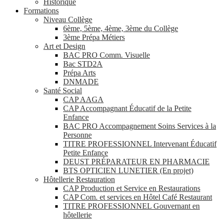
Historique
Formations
Niveau Collège
6ème, 5ème, 4ème, 3ème du Collège
3ème Prépa Métiers
Art et Design
BAC PRO Comm. Visuelle
Bac STD2A
Prépa Arts
DNMADE
Santé Social
CAP AAGA
CAP Accompagnant Éducatif de la Petite
Enfance
BAC PRO Accompagnement Soins Services à la
Personne
TITRE PROFESSIONNEL Intervenant Éducatif
Petite Enfance
DEUST PRÉPARATEUR EN PHARMACIE
BTS OPTICIEN LUNETIER (En projet)
Hôtellerie Restauration
CAP Production et Service en Restaurations
CAP Com. et services en Hôtel Café Restaurant
TITRE PROFESSIONNEL Gouvernant en
hôtellerie