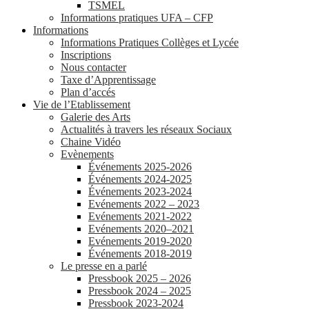
TSMEL
Informations pratiques UFA – CFP
Informations
Informations Pratiques Collèges et Lycée
Inscriptions
Nous contacter
Taxe d’Apprentissage
Plan d’accés
Vie de l’Etablissement
Galerie des Arts
Actualités à travers les réseaux Sociaux
Chaine Vidéo
Evènements
Événements 2025-2026
Événements 2024-2025
Événements 2023-2024
Evénements 2022 – 2023
Evénements 2021-2022
Evénements 2020–2021
Evénements 2019-2020
Événements 2018-2019
Le presse en a parlé
Pressbook 2025 – 2026
Pressbook 2024 – 2025
Pressbook 2023-2024