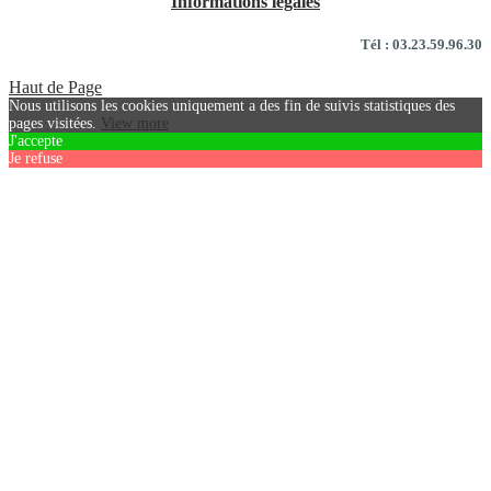
Informations légales
Tél : 03.23.59.96.30
Haut de Page
Nous utilisons les cookies uniquement a des fin de suivis statistiques des
pages visitées.
View more
J'accepte
Je refuse