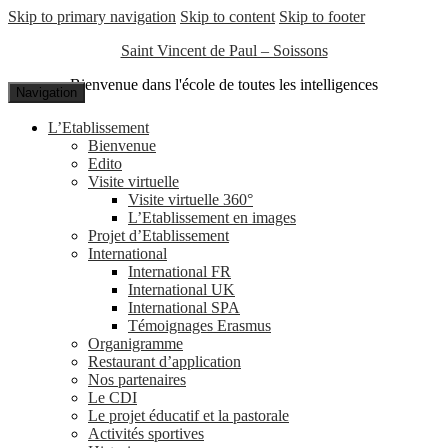
Skip to primary navigation
Skip to content
Skip to footer
Saint Vincent de Paul – Soissons
Bienvenue dans l'école de toutes les intelligences
Navigation
L’Etablissement
Bienvenue
Edito
Visite virtuelle
Visite virtuelle 360°
L’Etablissement en images
Projet d’Etablissement
International
International FR
International UK
International SPA
Témoignages Erasmus
Organigramme
Restaurant d’application
Nos partenaires
Le CDI
Le projet éducatif et la pastorale
Activités sportives