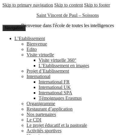
Skip to primary navigation
Skip to content
Skip to footer
Saint Vincent de Paul – Soissons
Bienvenue dans l'école de toutes les intelligences
Navigation
L’Etablissement
Bienvenue
Edito
Visite virtuelle
Visite virtuelle 360°
L’Etablissement en images
Projet d’Etablissement
International
International FR
International UK
International SPA
Témoignages Erasmus
Organigramme
Restaurant d’application
Nos partenaires
Le CDI
Le projet éducatif et la pastorale
Activités sportives