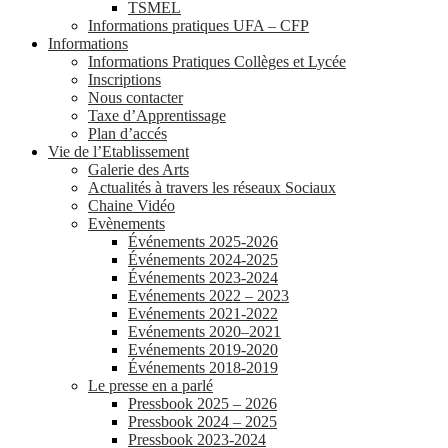
TSMEL
Informations pratiques UFA – CFP
Informations
Informations Pratiques Collèges et Lycée
Inscriptions
Nous contacter
Taxe d’Apprentissage
Plan d’accés
Vie de l’Etablissement
Galerie des Arts
Actualités à travers les réseaux Sociaux
Chaine Vidéo
Evènements
Événements 2025-2026
Événements 2024-2025
Événements 2023-2024
Evénements 2022 – 2023
Evénements 2021-2022
Evénements 2020–2021
Evénements 2019-2020
Événements 2018-2019
Le presse en a parlé
Pressbook 2025 – 2026
Pressbook 2024 – 2025
Pressbook 2023-2024