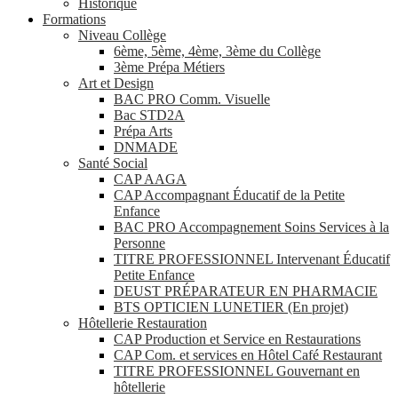
Historique
Formations
Niveau Collège
6ème, 5ème, 4ème, 3ème du Collège
3ème Prépa Métiers
Art et Design
BAC PRO Comm. Visuelle
Bac STD2A
Prépa Arts
DNMADE
Santé Social
CAP AAGA
CAP Accompagnant Éducatif de la Petite
Enfance
BAC PRO Accompagnement Soins Services à la
Personne
TITRE PROFESSIONNEL Intervenant Éducatif
Petite Enfance
DEUST PRÉPARATEUR EN PHARMACIE
BTS OPTICIEN LUNETIER (En projet)
Hôtellerie Restauration
CAP Production et Service en Restaurations
CAP Com. et services en Hôtel Café Restaurant
TITRE PROFESSIONNEL Gouvernant en
hôtellerie