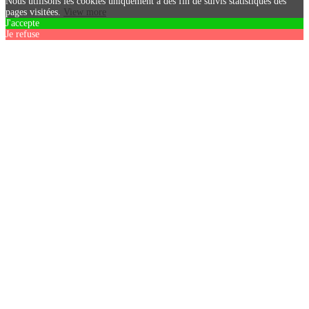
Nous utilisons les cookies uniquement a des fin de suivis statistiques des
pages visitées.
View more
J'accepte
Je refuse