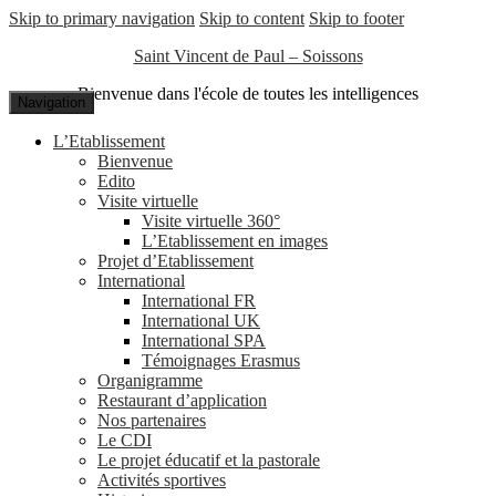
Skip to primary navigation
Skip to content
Skip to footer
Saint Vincent de Paul – Soissons
Bienvenue dans l'école de toutes les intelligences
Navigation
L’Etablissement
Bienvenue
Edito
Visite virtuelle
Visite virtuelle 360°
L’Etablissement en images
Projet d’Etablissement
International
International FR
International UK
International SPA
Témoignages Erasmus
Organigramme
Restaurant d’application
Nos partenaires
Le CDI
Le projet éducatif et la pastorale
Activités sportives