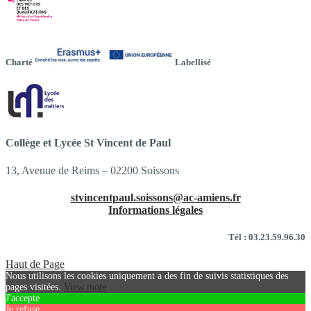
Charté
Labellisé
Collège et Lycée St Vincent de Paul
13, Avenue de Reims – 02200 Soissons
stvincentpaul.soissons@ac-amiens.fr
Informations légales
Tél : 03.23.59.96.30
Haut de Page
Nous utilisons les cookies uniquement a des fin de suivis statistiques des
pages visitées.
View more
J'accepte
Je refuse