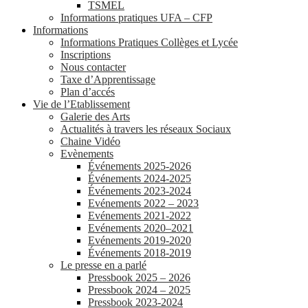
TSMEL
Informations pratiques UFA – CFP
Informations
Informations Pratiques Collèges et Lycée
Inscriptions
Nous contacter
Taxe d’Apprentissage
Plan d’accés
Vie de l’Etablissement
Galerie des Arts
Actualités à travers les réseaux Sociaux
Chaine Vidéo
Evènements
Événements 2025-2026
Événements 2024-2025
Événements 2023-2024
Evénements 2022 – 2023
Evénements 2021-2022
Evénements 2020–2021
Evénements 2019-2020
Événements 2018-2019
Le presse en a parlé
Pressbook 2025 – 2026
Pressbook 2024 – 2025
Pressbook 2023-2024