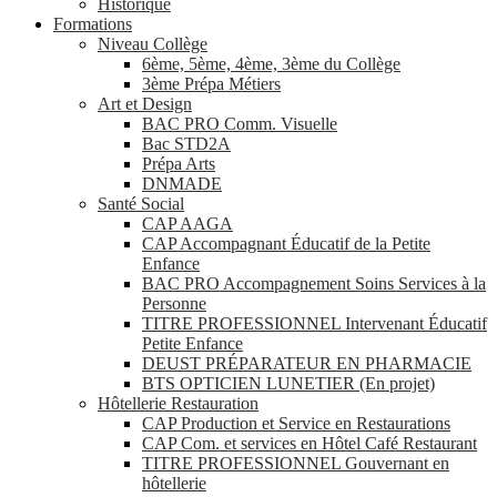
Historique
Formations
Niveau Collège
6ème, 5ème, 4ème, 3ème du Collège
3ème Prépa Métiers
Art et Design
BAC PRO Comm. Visuelle
Bac STD2A
Prépa Arts
DNMADE
Santé Social
CAP AAGA
CAP Accompagnant Éducatif de la Petite
Enfance
BAC PRO Accompagnement Soins Services à la
Personne
TITRE PROFESSIONNEL Intervenant Éducatif
Petite Enfance
DEUST PRÉPARATEUR EN PHARMACIE
BTS OPTICIEN LUNETIER (En projet)
Hôtellerie Restauration
CAP Production et Service en Restaurations
CAP Com. et services en Hôtel Café Restaurant
TITRE PROFESSIONNEL Gouvernant en
hôtellerie